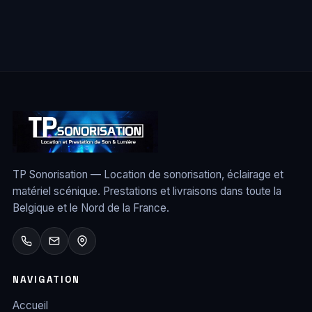
o
s
t
s
p
a
g
i
n
TP Sonorisation — Location de sonorisation, éclairage et
matériel scénique. Prestations et livraisons dans toute la
a
Belgique et le Nord de la France.
t
i
o
n
NAVIGATION
Accueil