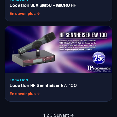
Location SLX SM58 – MICRO HF
En savoir plus →
LOCATION
Location HF Sennheiser EW 100
En savoir plus →
P
1
2
3
Suivant →