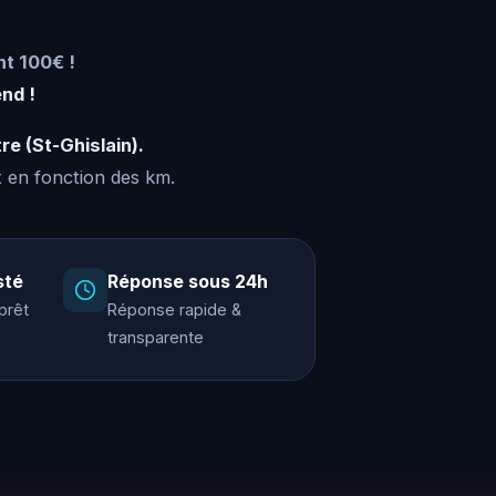
nt 100€ !
end !
re (St-Ghislain).
en fonction des km.
sté
Réponse sous 24h
 prêt
Réponse rapide &
transparente