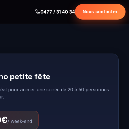
0477 / 31 40 34
Nous contacter
no petite fête
déal pour animer une soirée de 20 à 50 personnes
ur.
0€
/ week-end