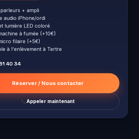
-parleurs + ampli
e audio iPhone/ordi
fet lumière LED coloré
machine à fumée (+10€)
icro filaire (+5€)
le à l'enlèvement à Tertre
 31 40 34
Réserver / Nous contacter
Appeler maintenant