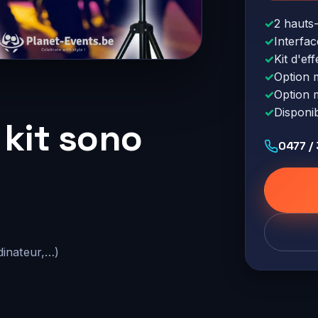
2 hauts
Interfac
Kit d'ef
Option 
Option m
Disponib
 kit sono
0477 /
dinateur,…)